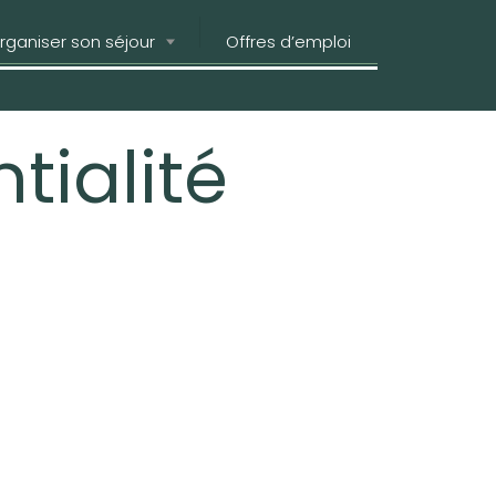
rganiser son séjour
Offres d’emploi
tialité