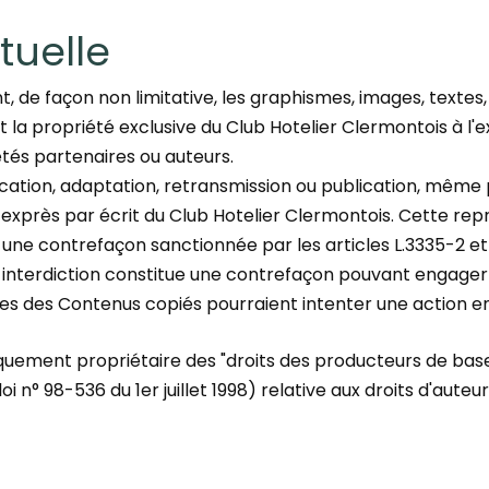
tuelle
t, de façon non limitative, les graphismes, images, textes, 
t la propriété exclusive du Club Hotelier Clermontois à l
tés partenaires ou auteurs.
ication, adaptation, retransmission ou publication, même 
d exprès par écrit du Club Hotelier Clermontois. Cette re
 une contrefaçon sanctionnée par les articles L.3335-2 et
 interdiction constitue une contrefaçon pouvant engager l
res des Contenus copiés pourraient intenter une action en
uement propriétaire des "droits des producteurs de bases d
loi n° 98-536 du 1er juillet 1998) relative aux droits d'aut