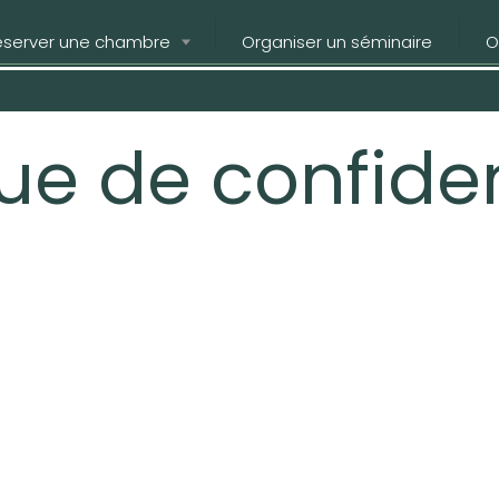
éserver une chambre
Organiser un séminaire
O
que de confiden