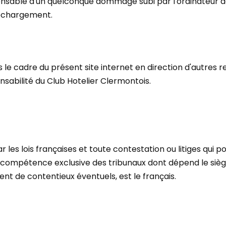
nsable d'un quelconque dommage subi par l'ordinateur de 
léchargement.
 le cadre du présent site internet en direction d'autres 
nsabilité du Club Hotelier Clermontois.
 les lois françaises et toute contestation ou litiges qui po
la compétence exclusive des tribunaux dont dépend le sièg
nt de contentieux éventuels, est le français.