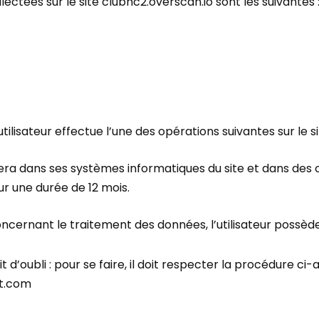
ctées sur le site clubhc2.overscan.io sont les suivantes 
tilisateur effectue l’une des opérations suivantes sur le
ra dans ses systèmes informatiques du site et dans des c
r une durée de 12 mois.
rnant le traitement des données, l’utilisateur possède l
it d’oubli : pour se faire, il doit respecter la procédure ci-
nt.com